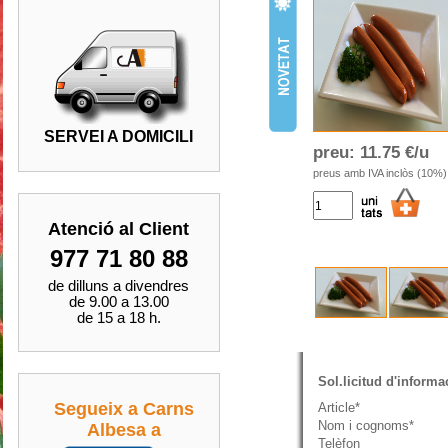
SERVEI A DOMICILI
preu:
11.75 €/u
preus amb IVA inclòs (10%)
Atenció al Client
977 71 80 88
de dilluns a divendres
de 9.00 a 13.00
de 15 a 18 h.
Sol.licitud d'inform
Segueix a Carns
Article*
Nom i cognoms*
Albesa a
Telèfon