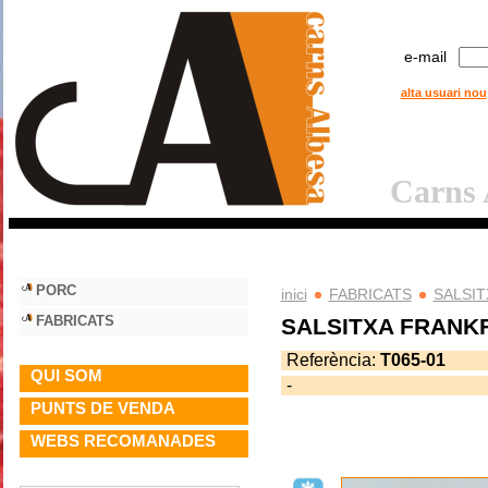
e-mail
alta usuari nou
Carns A
undefined..F
PORC
inici
FABRICATS
SALSI
FABRICATS
SALSITXA FRANKFU
Referència:
T065-01
QUI SOM
-
PUNTS DE VENDA
WEBS RECOMANADES