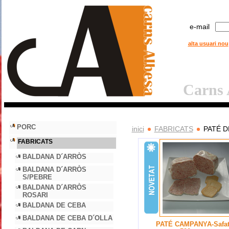
e-mail
alta usuari nou
Carns A
PORC
inici
FABRICATS
PATÉ 
FABRICATS
BALDANA D´ARRÒS
BALDANA D´ARRÒS
S/PEBRE
BALDANA D´ARRÒS
ROSARI
BALDANA DE CEBA
BALDANA DE CEBA D´OLLA
PATÉ CAMPANYA-Safat