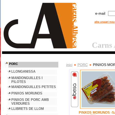
e-mail
alta usuari nou
Carns A
PORC
inici
PORC
PINXOS MO
LLONGANISSA
MANDONGUILLES I
PILOTES
MANDONGUILLES PETITES
PINXOS MORUNOS
PINXOS DE PORC AMB
VERDURES
LLIBRETS DE LLOM
PINXOS MORUNOS -Sa