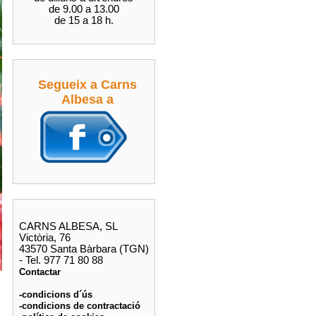
de 9.00 a 13.00
de 15 a 18 h.
Segueix a Carns
Albesa a
CARNS ALBESA, SL
Victòria, 76
43570 Santa Bàrbara (TGN)
- Tel. 977 71 80 88
Contactar
-condicions d´ús
-condicions de contractació