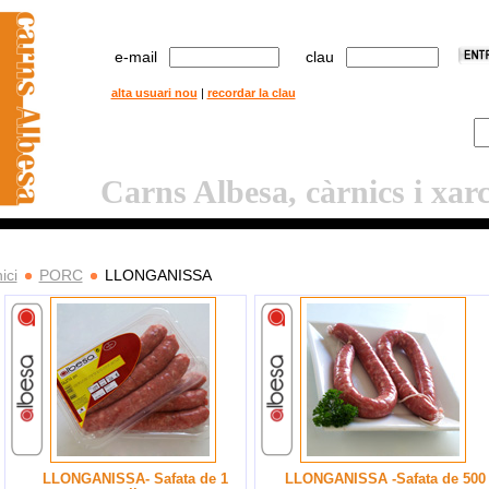
e-mail
clau
alta usuari nou
|
recordar la clau
Carns Albesa, càrnics i xar
nici
PORC
LLONGANISSA
LLONGANISSA- Safata de 1
LLONGANISSA -Safata de 500