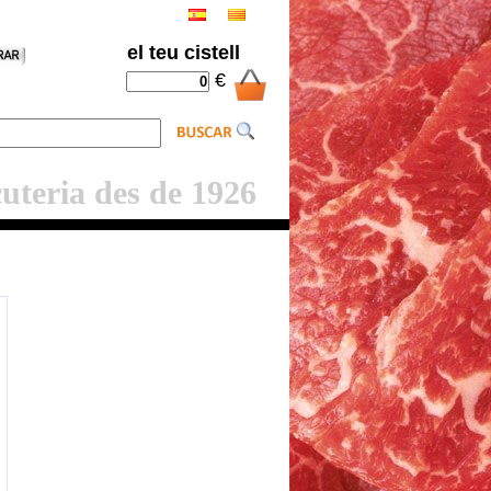
el teu cistell
€
cuteria des de 1926