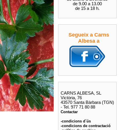
de 9.00 a 13.00
de 15 a 18 h.
Segueix a Carns
Albesa a
CARNS ALBESA, SL
Victòria, 76
43570 Santa Bàrbara (TGN)
- Tel. 977 71 80 88
Contactar
-condicions d´ús
-condicions de contractació