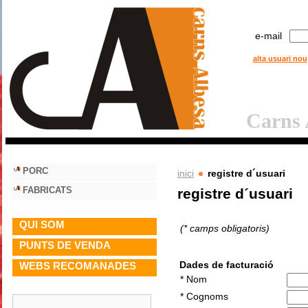
e-mail
alta usuari nou
Carns A
PORC
inici
registre d´usuari
FABRICATS
registre d´usuari
QUI SOM
(* camps obligatoris)
PUNTS DE VENDA
Dades de facturació
WEBS RECOMANADES
* Nom
* Cognoms