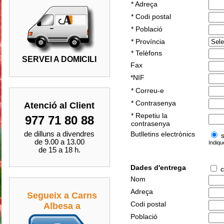
* Adreça
* Codi postal
* Població
* Província
* Telèfons
SERVEI A DOMICILI
Fax
*NIF
* Correu-e
* Contrasenya
Atenció al Client
* Repetiu la
977 71 80 88
contrasenya
de dilluns a divendres
Butlletins electrònics
de 9.00 a 13.00
Indiqu
de 15 a 18 h.
Dades d'entrega
c
Nom
Adreça
Segueix a Carns
Codi postal
Albesa a
Població