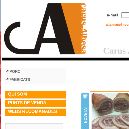
e-mail
alta usuari nou
Carns A
PORC
FABRICATS
QUI SOM
PUNTS DE VENDA
WEBS RECOMANADES