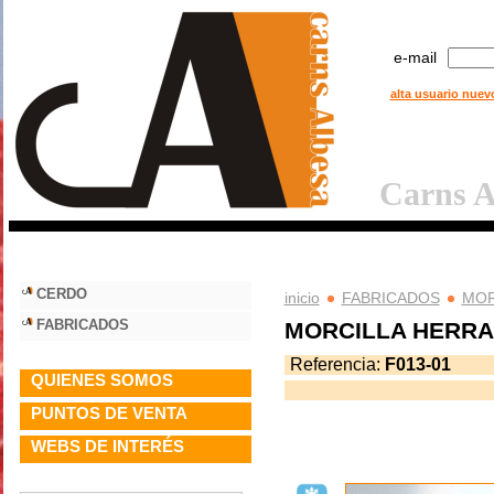
e-mail
alta usuario nuev
Carns A
undefined..F
CERDO
inicio
FABRICADOS
MOR
FABRICADOS
MORCILLA HERRAD
Referencia:
F013-01
QUIENES SOMOS
PUNTOS DE VENTA
WEBS DE INTERÉS