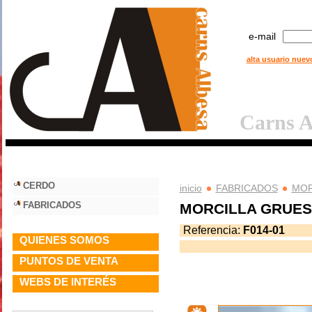
e-mail
alta usuario nuev
Carns A
undefined..F
CERDO
inicio
FABRICADOS
MOR
FABRICADOS
MORCILLA GRUESA
Referencia:
F014-01
QUIENES SOMOS
PUNTOS DE VENTA
WEBS DE INTERÉS