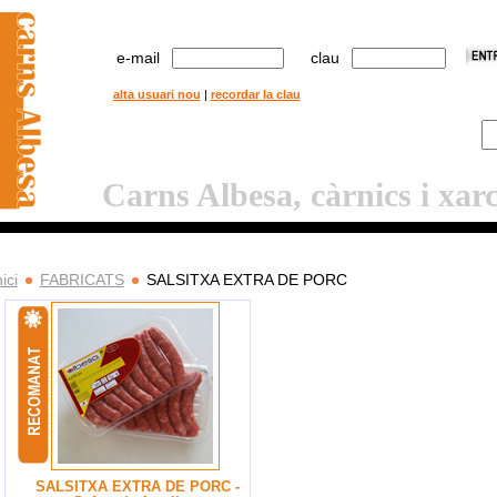
e-mail
clau
alta usuari nou
|
recordar la clau
Carns Albesa, càrnics i xar
nici
FABRICATS
SALSITXA EXTRA DE PORC
SALSITXA EXTRA DE PORC -