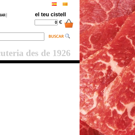
el teu cistell
€
cuteria des de 1926