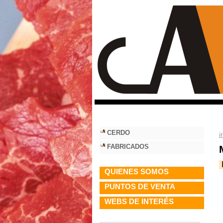
undefined..F
CERDO
i
FABRICADOS
QUIENES SOMOS
PUNTOS DE VENTA
WEBS DE INTERÉS