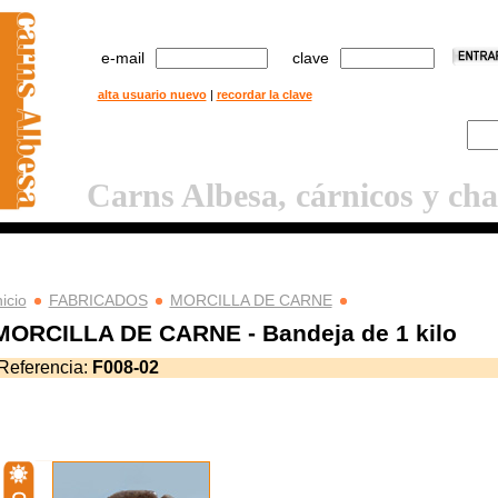
e-mail
clave
alta usuario nuevo
|
recordar la clave
Carns Albesa, cárnicos y cha
nicio
FABRICADOS
MORCILLA DE CARNE
MORCILLA DE CARNE - Bandeja de 1 kilo
Referencia:
F008-02