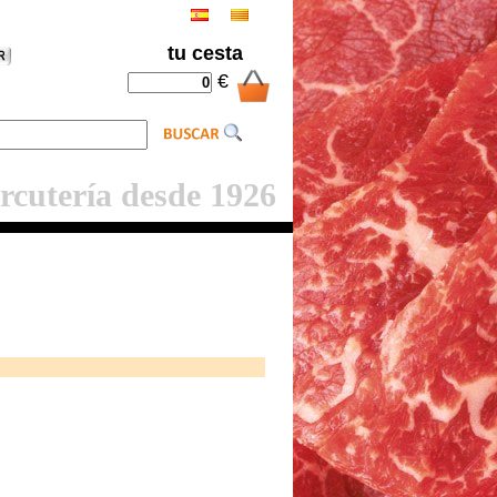
tu cesta
€
rcutería desde 1926