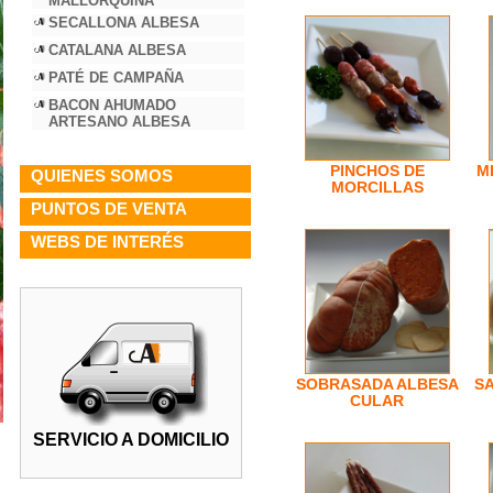
MALLORQUINA
SECALLONA ALBESA
CATALANA ALBESA
PATÉ DE CAMPAÑA
BACON AHUMADO
ARTESANO ALBESA
PINCHOS DE
M
QUIENES SOMOS
MORCILLAS
PUNTOS DE VENTA
WEBS DE INTERÉS
SOBRASADA ALBESA
SA
CULAR
SERVICIO A DOMICILIO